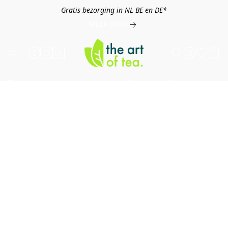
Gratis bezorging in NL BE en DE*
MEER INFO
Thee
Kruiden
Koffie
Overig
B