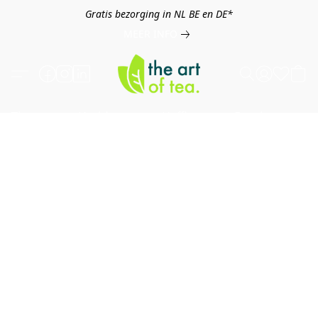
Gratis bezorging in NL BE en DE*
MEER INFO
Thee
Kruiden
Koffie
Overig
B