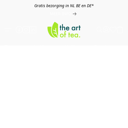
Gratis bezorging in NL BE en DE*
MEER INFO
Thee
Kruiden
Koffie
Overig
B