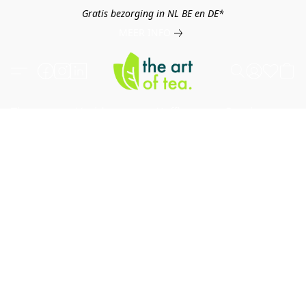
Gratis bezorging in NL BE en DE*
MEER INFO
Thee
Kruiden
Koffie
Overig
B