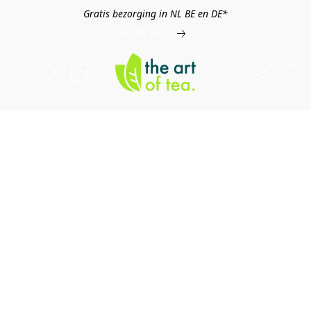
Gratis bezorging in NL BE en DE*
MEER INFO
Thee
Kruiden
Koffie
Overig
B