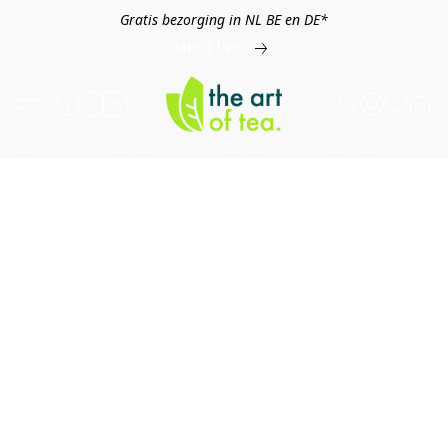
Gratis bezorging in NL BE en DE*
MEER INFO
Thee
Kruiden
Koffie
Overig
B