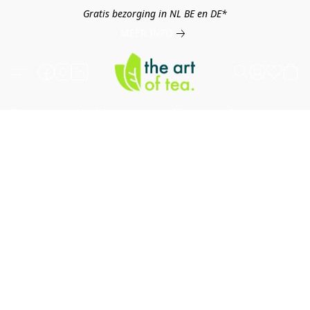
Gratis bezorging in NL BE en DE*
MEER INFO
Thee
Kruiden
Koffie
Overig
B