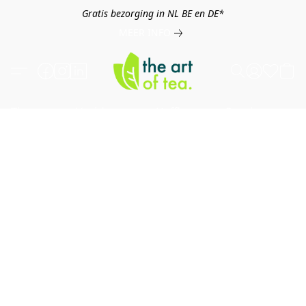
Gratis bezorging in NL BE en DE*
MEER INFO
Thee
Kruiden
Koffie
Overig
B