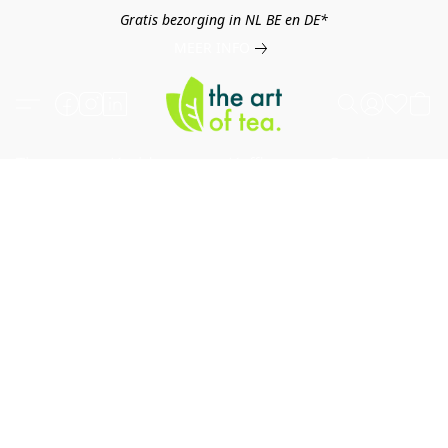
Gratis bezorging in NL BE en DE*
MEER INFO
Thee
Kruiden
Koffie
Overig
B