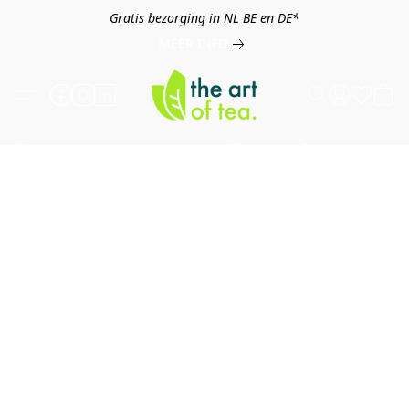
Gratis bezorging in NL BE en DE*
MEER INFO
Thee
Kruiden
Koffie
Overig
B