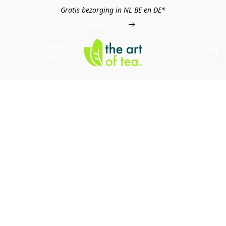
Gratis bezorging in NL BE en DE*
MEER INFO
Thee
Kruiden
Koffie
Overig
B