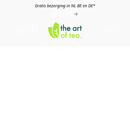
Gratis bezorging in NL BE en DE*
MEER INFO
Thee
Kruiden
Koffie
Overig
B