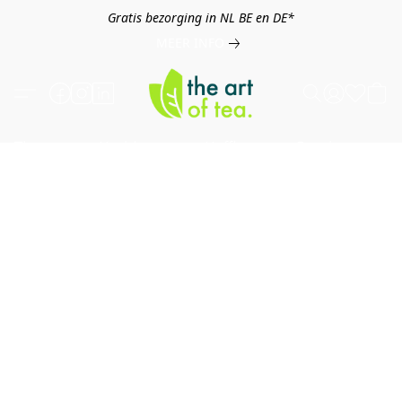
Gratis bezorging in NL BE en DE*
MEER INFO
Thee
Kruiden
Koffie
Overig
B