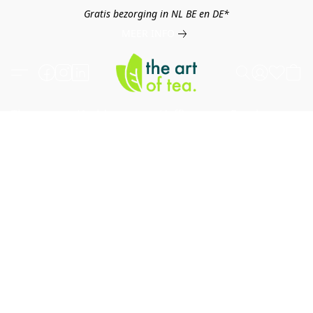
Gratis bezorging in NL BE en DE*
MEER INFO
Thee
Kruiden
Koffie
Overig
B