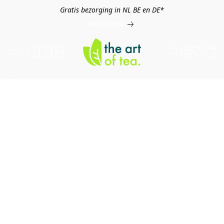
Gratis bezorging in NL BE en DE*
MEER INFO
Thee
Kruiden
Koffie
Overig
B