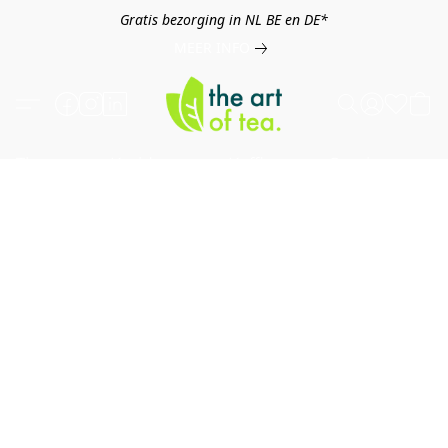
Gratis bezorging in NL BE en DE*
MEER INFO
Thee
Kruiden
Koffie
Overig
B