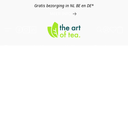
Gratis bezorging in NL BE en DE*
MEER INFO
Thee
Kruiden
Koffie
Overig
B