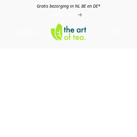
Gratis bezorging in NL BE en DE*
MEER INFO
Thee
Kruiden
Koffie
Overig
B