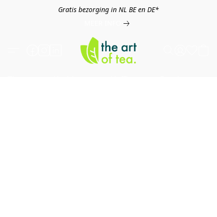
Gratis bezorging in NL BE en DE*
MEER INFO
Thee
Kruiden
Koffie
Overig
B