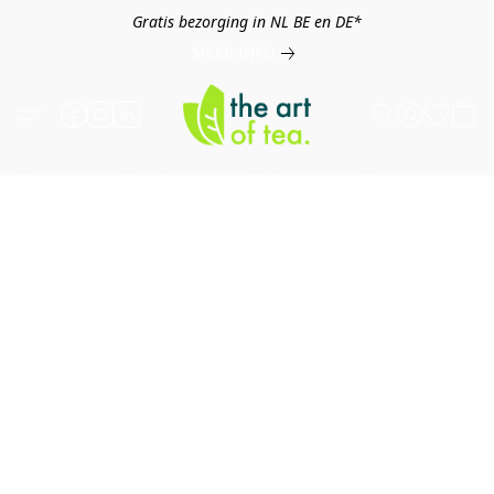
Gratis bezorging in NL BE en DE*
MEER INFO
Thee
Kruiden
Koffie
Overig
B