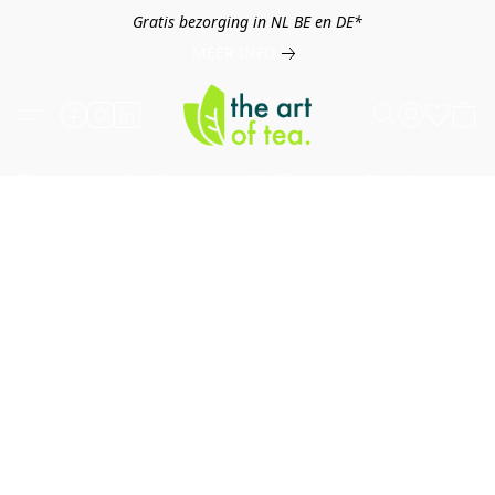
Gratis bezorging in NL BE en DE*
MEER INFO
Thee
Kruiden
Koffie
Overig
B