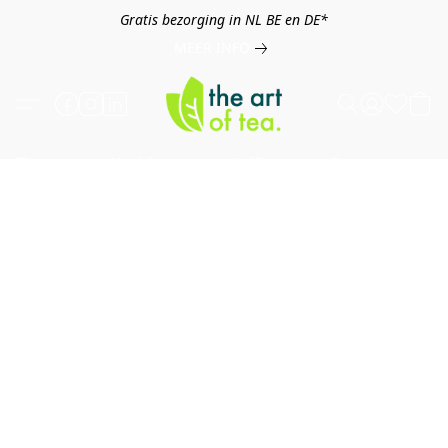
Gratis bezorging in NL BE en DE*
MEER INFO
Thee
Kruiden
Koffie
Overig
B