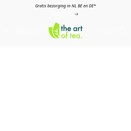
Gratis bezorging in NL BE en DE*
MEER INFO
Thee
Kruiden
Koffie
Overig
B