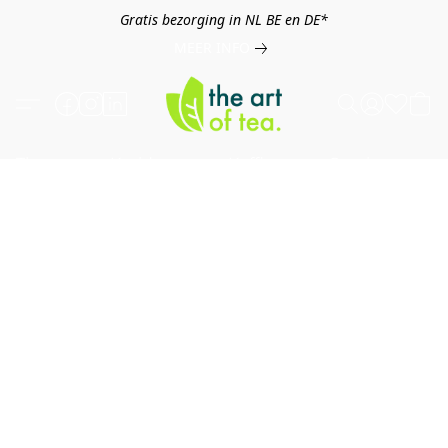
Gratis bezorging in NL BE en DE*
MEER INFO
Thee
Kruiden
Koffie
Overig
B