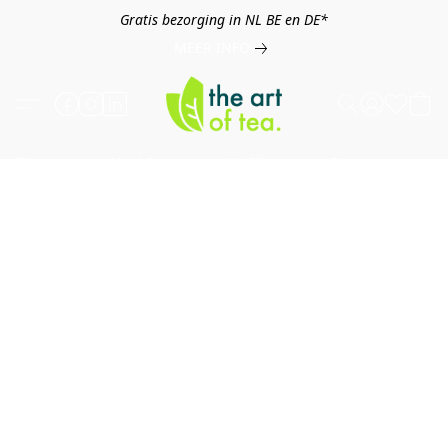
Gratis bezorging in NL BE en DE*
MEER INFO
Thee
Kruiden
Koffie
Overig
B