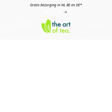
Gratis bezorging in NL BE en DE*
MEER INFO
Thee
Kruiden
Koffie
Overig
B