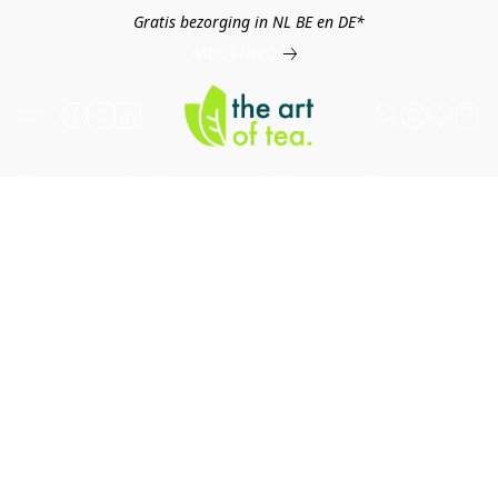
Gratis bezorging in NL BE en DE*
MEER INFO
Thee
Kruiden
Koffie
Overig
B