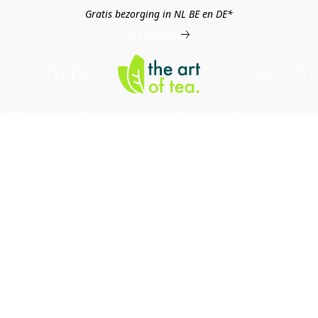
Gratis bezorging in NL BE en DE*
MEER INFO
Thee
Kruiden
Koffie
Overig
B