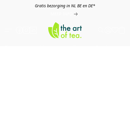
Gratis bezorging in NL BE en DE*
MEER INFO
Thee
Kruiden
Koffie
Overig
B