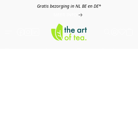
Gratis bezorging in NL BE en DE*
MEER INFO
Thee
Kruiden
Koffie
Overig
B