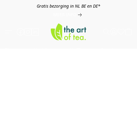
Gratis bezorging in NL BE en DE*
MEER INFO
Thee
Kruiden
Koffie
Overig
B