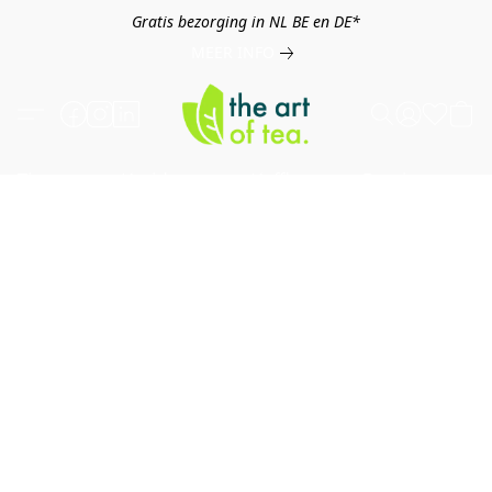
Gratis bezorging in NL BE en DE*
MEER INFO
Thee
Kruiden
Koffie
Overig
B