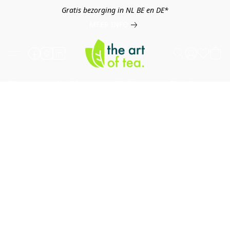
Gratis bezorging in NL BE en DE*
MEER INFO
Thee
Kruiden
Koffie
Overig
B