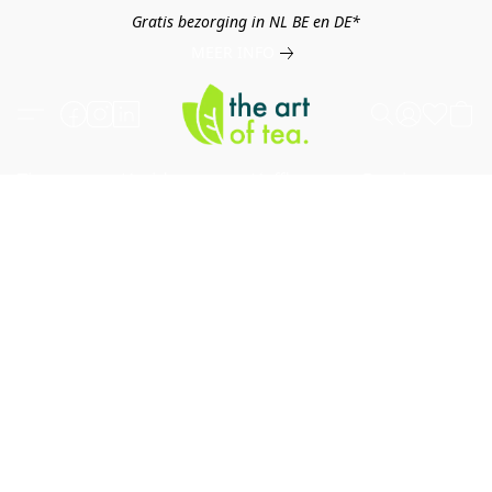
Gratis bezorging in NL BE en DE*
MEER INFO
Thee
Kruiden
Koffie
Overig
B