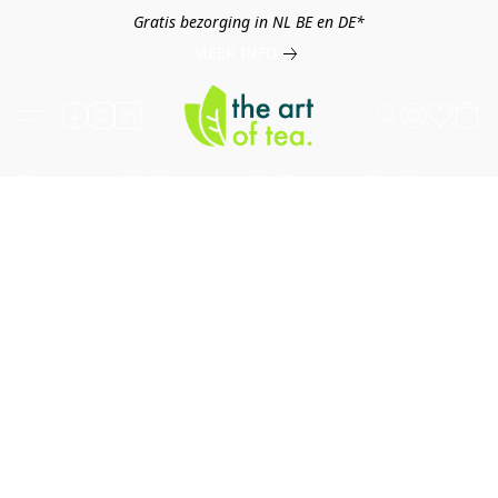
Gratis bezorging in NL BE en DE*
MEER INFO
Thee
Kruiden
Koffie
Overig
B