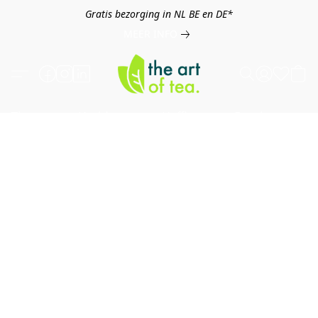
Gratis bezorging in NL BE en DE*
MEER INFO
Thee
Kruiden
Koffie
Overig
B