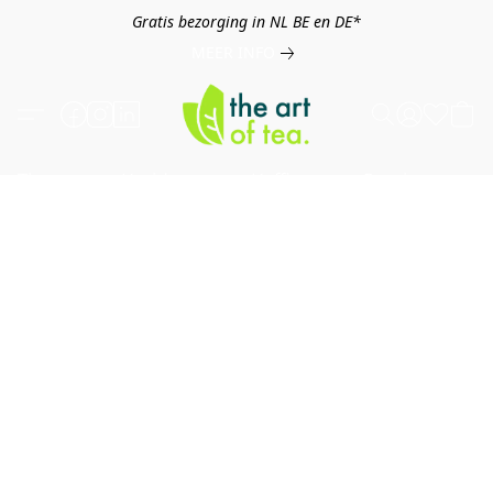
Gratis bezorging in NL BE en DE*
MEER INFO
Thee
Kruiden
Koffie
Overig
B