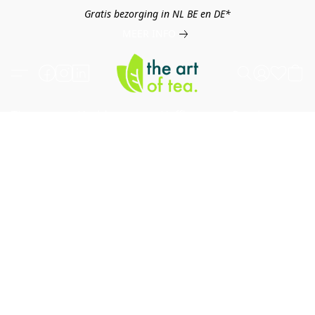
Gratis bezorging in NL BE en DE*
MEER INFO
Thee
Kruiden
Koffie
Overig
B