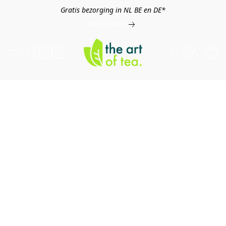
Gratis bezorging in NL BE en DE*
MEER INFO
Thee
Kruiden
Koffie
Overig
B