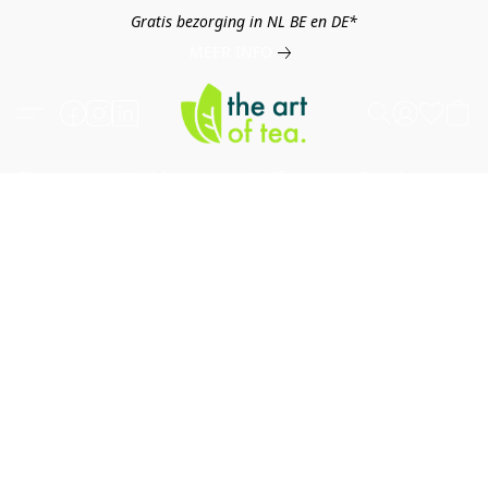
Gratis bezorging in NL BE en DE*
MEER INFO
Thee
Kruiden
Koffie
Overig
B