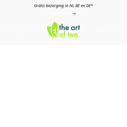
Gratis bezorging in NL BE en DE*
MEER INFO
Thee
Kruiden
Koffie
Overig
B