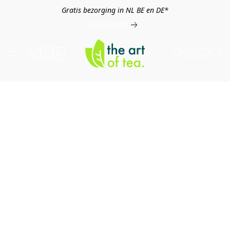
Gratis bezorging in NL BE en DE*
MEER INFO
Thee
Kruiden
Koffie
Overig
B