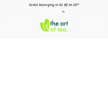
Gratis bezorging in NL BE en DE*
MEER INFO
Thee
Kruiden
Koffie
Overig
B