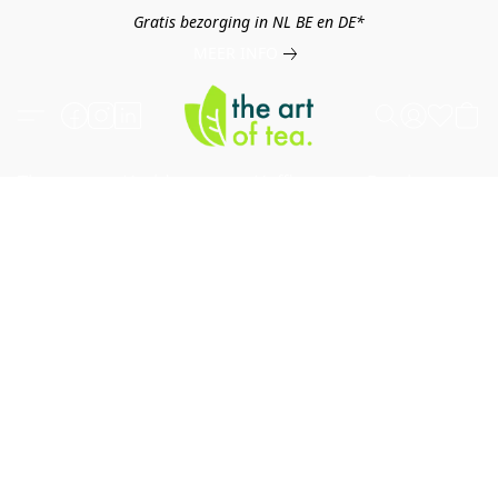
Gratis bezorging in NL BE en DE*
MEER INFO
Thee
Kruiden
Koffie
Overig
B