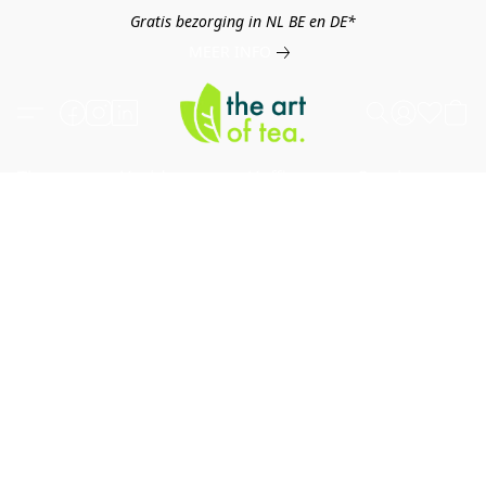
Gratis bezorging in NL BE en DE*
MEER INFO
Thee
Kruiden
Koffie
Overig
B