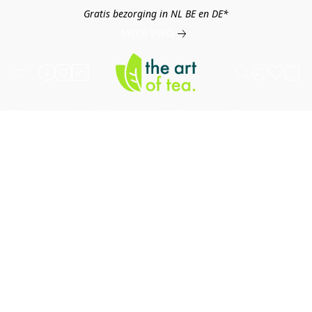
Gratis bezorging in NL BE en DE*
MEER INFO
Thee
Kruiden
Koffie
Overig
B