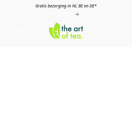
Gratis bezorging in NL BE en DE*
MEER INFO
Thee
Kruiden
Koffie
Overig
B