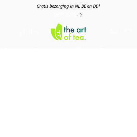
Gratis bezorging in NL BE en DE*
MEER INFO
Thee
Kruiden
Koffie
Overig
B