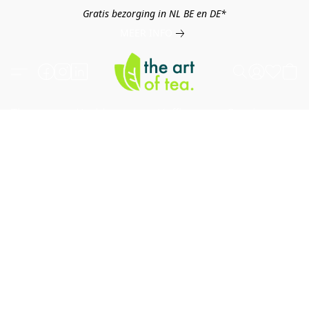
Gratis bezorging in NL BE en DE*
MEER INFO
Thee
Kruiden
Koffie
Overig
B