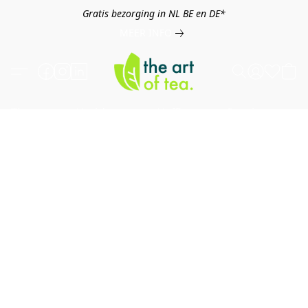
Gratis bezorging in NL BE en DE*
MEER INFO
Thee
Kruiden
Koffie
Overig
B